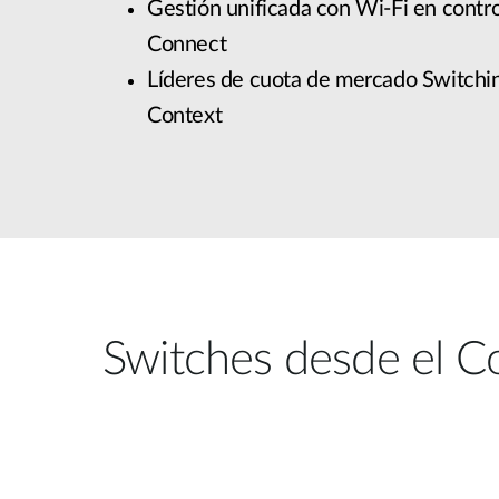
Gestión unificada con Wi-Fi en contro
Easy Smart
Connect
Switches sin
gestión
Líderes de cuota de mercado Switchi
Switches
Context
PoE
Accesorios
Gestión
Dónde
Unificada
comprar
Media
Converters
Gestión
Nuclias
Unity Cloud
Transceptores
Switches desde el C
Cables
Controladoras
Stacking
Nuclias
Connect
Adaptadores
PoE