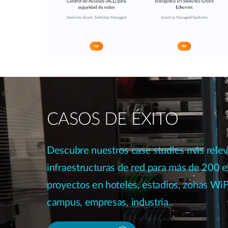
CASOS DE ÉXITO
Descubre nuestros case studies más rele
infraestructuras de red para más de 200 e
proyectos en hoteles, estadios, zonas WiFi
campus, empresas, industria..