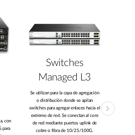
Switches
Sma
Managed L3
La g
coste
Se utilizan para la capa de agregación
densidad
o distribución donde se apilan
amplio 
switches para agregar enlaces hacia el
hasta L3 
extremo de red. Se conectan al core
y enlace
ia, con
de red mediante puertos uplink de
unifi
 para
cobre o fibra de 10/25/100G.