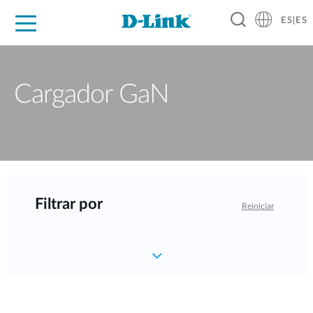
ES|ES
Hogar Digital
Empresas
Industria
Soporte
Resources
Partners
Cargador GaN
Filtrar por
Reiniciar