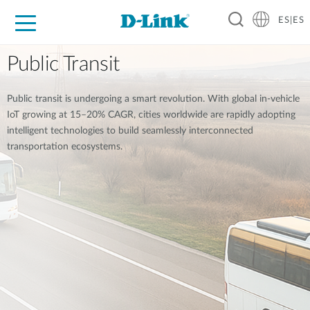
ES|ES
Hogar Digital
Empresas
Industria
Soporte
Resources
Partners
Public Transit
Public transit is undergoing a smart revolution. With global in-vehicle
IoT growing at 15–20% CAGR, cities worldwide are rapidly adopting
intelligent technologies to build seamlessly interconnected
transportation ecosystems.