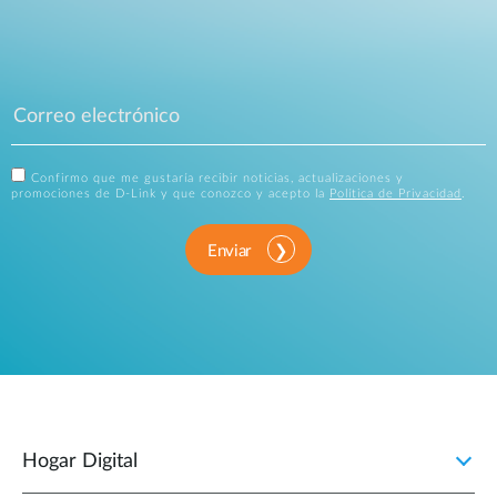
Confirmo que me gustaría recibir noticias, actualizaciones y
promociones de D-Link y que conozco y acepto la
Política de Privacidad
.
Enviar
Hogar Digital