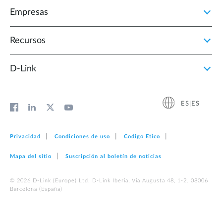
Empresas
Recursos
D‑Link
ES|ES
Privacidad
Condiciones de uso
Codigo Etico
Mapa del sitio
Suscripción al boletín de noticias
© 2026 D‑Link (Europe) Ltd. D-Link Iberia, Via Augusta 48, 1-2. 08006
Barcelona (España)