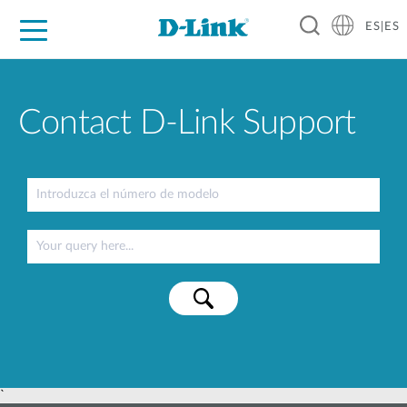
ES|ES
Hogar Digital
Empresas
Industria
Soporte
Resources
Partners
Contact D-Link Support
`