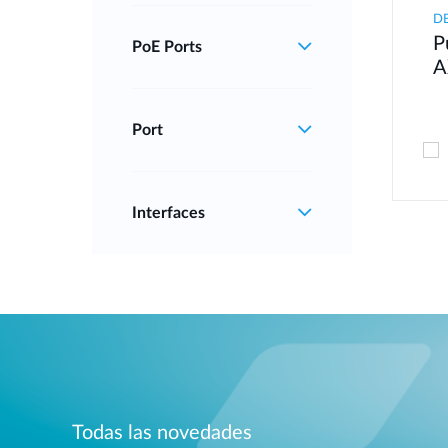
D
P
PoE Ports
A
Port
Interfaces
Todas las novedades