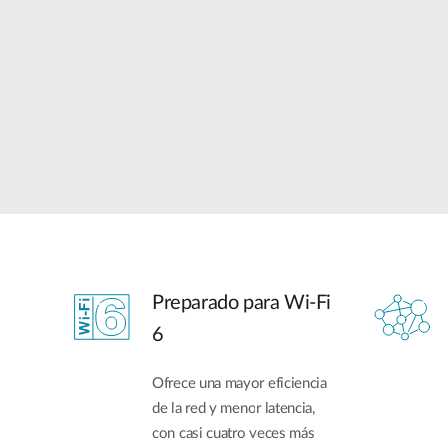
Easy Smart
Switches sin
gestión
Switches
PoE
Accesorios
Gestión
Dónde
Unificada
comprar
Media
Converters
Gestión
Nuclias
Unity Cloud
Transceptores
Preparado para Wi-Fi
Cables
Controladoras
Stacking
6
Nuclias
Connect
Adaptadores
Ofrece una mayor eficiencia
PoE
de la red y menor latencia,
con casi cuatro veces más