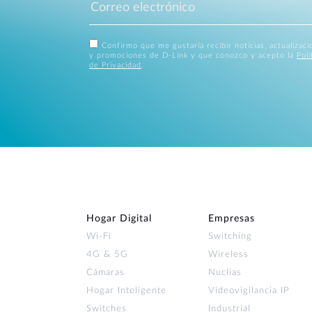
Confirmo que me gustaría recibir noticias, actualizac
y promociones de D-Link y que conozco y acepto la
Polí
de Privacidad
.
Hogar Digital
Empresas
Wi‑Fi
Switching
4G & 5G
Wireless
Cámaras
Nuclias
Hogar Inteligente
Videovigilancia IP
Switches
Industrial