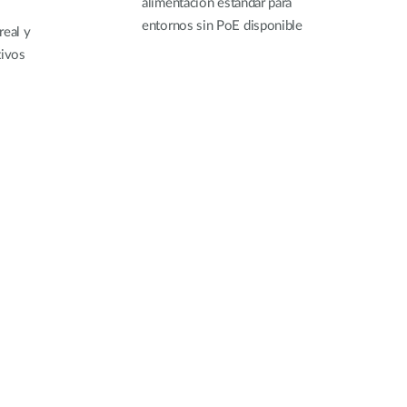
alimentación estándar para
entornos sin PoE disponible
real y
tivos