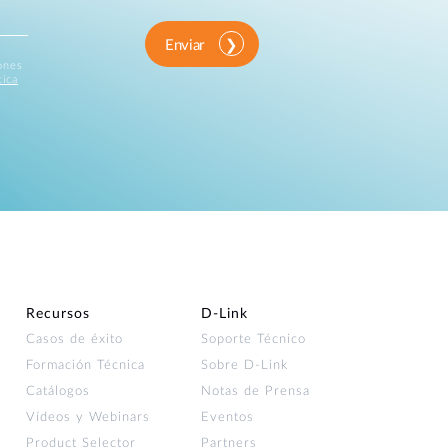
Enviar
iones
tica
Recursos
D‑Link
Casos de éxito
Soporte Técnico
Formación Técnica
Sobre D-Link
Catálogos
Notas de Prensa
Vídeos y Webinars
Eventos
Product Selector
Partners