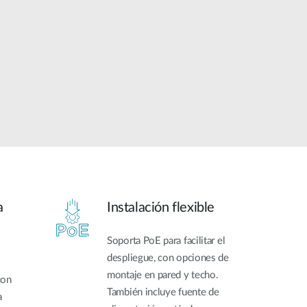
Videovigilancia
pública
Smart
Building
Mástiles
con
cámaras y
sensores
a
Instalación flexible
Soporta PoE para facilitar el
despliegue, con opciones de
montaje en pared y techo.
con
También incluye fuente de
a