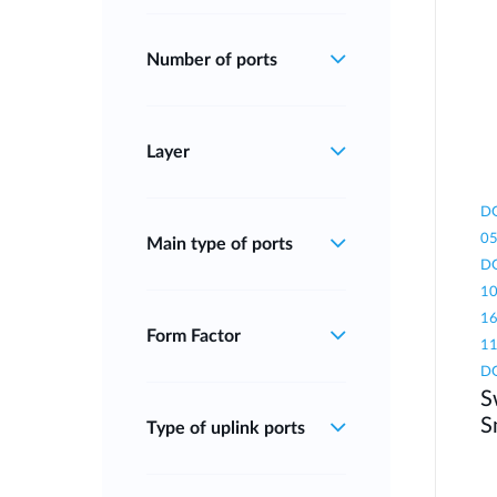
Number of ports
Layer
DG
05
Main type of ports
DG
10
16
Form Factor
11
DG
S
S
Type of uplink ports