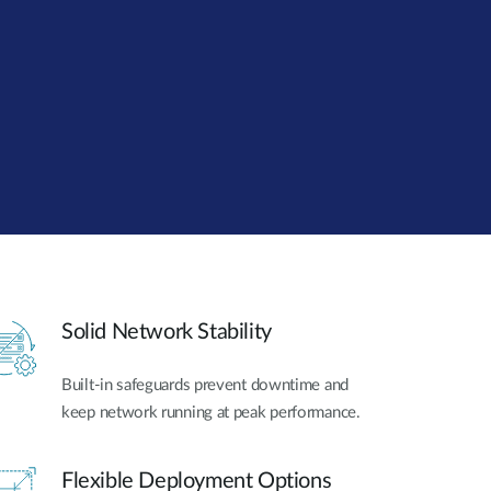
Videovigilancia
pública
Smart
Building
Mástiles
con
cámaras y
sensores
Solid Network Stability
Built-in safeguards prevent downtime and
keep network running at peak performance.
Flexible Deployment Options