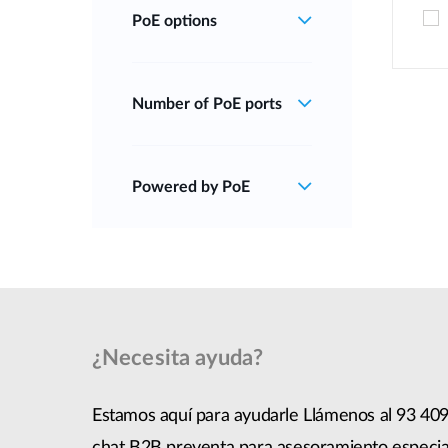
PoE options
Number of PoE ports
Powered by PoE
¿Necesita ayuda?
Estamos aquí para ayudarle Llámenos al 93 409
chat B2B preventa para asesoramiento especia