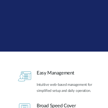
Easy Smart
Switches sin
gestión
Switches
PoE
Accesorios
Gestión
Dónde
Unificada
comprar
Media
Converters
Gestión
Nuclias
Unity Cloud
Transceptores
Easy Management
Cables
Controladoras
Stacking
Nuclias
Connect
Intuitive web-based management for
Adaptadores
simplified setup and daily operation.
PoE
Broad Speed Cover