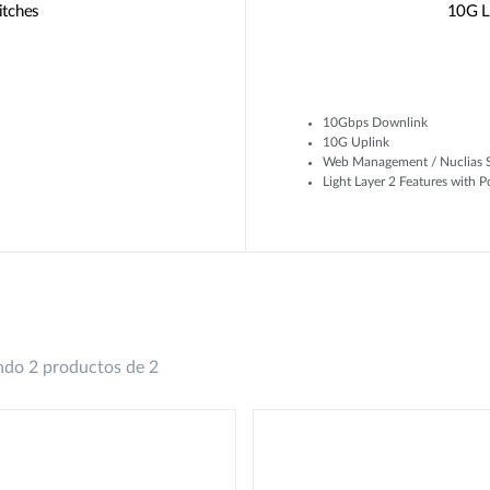
itches
10G L
10Gbps Downlink
10G Uplink
Web Management / Nuclias 
Light Layer 2 Features with 
do 2 productos de 2