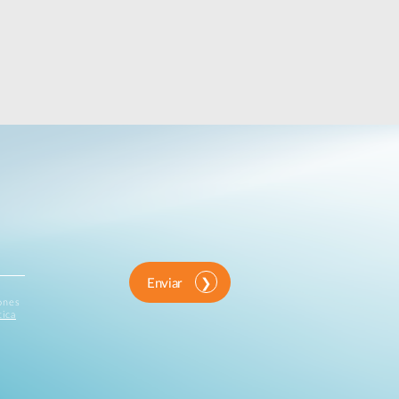
Enviar
iones
tica