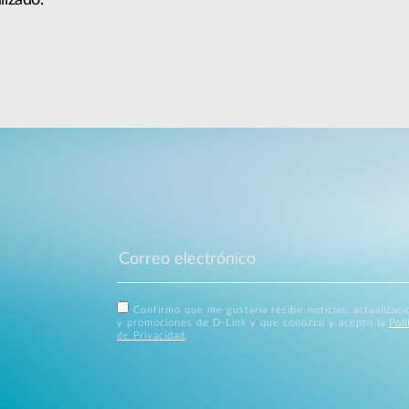
Confirmo que me gustaría recibir noticias, actualizac
y promociones de D-Link y que conozco y acepto la
Polí
de Privacidad
.