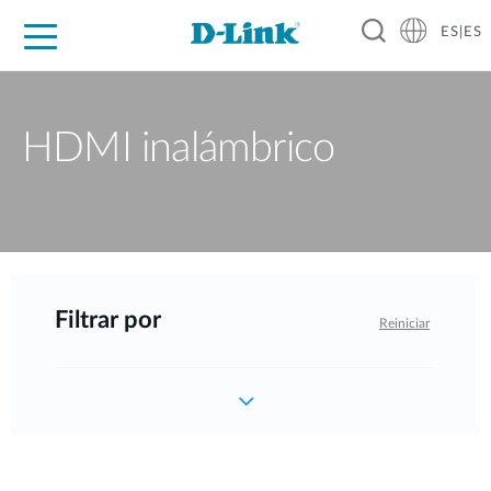
ES|ES
Hogar Digital
Empresas
Industria
Soporte
Resources
Partners
HDMI inalámbrico
Filtrar por
Reiniciar