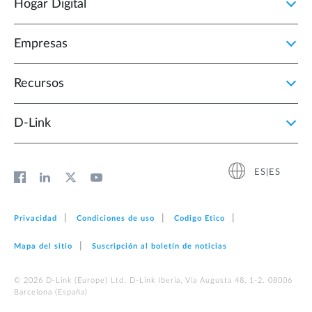
Hogar Digital
Empresas
Recursos
D‑Link
ES|ES
Privacidad
Condiciones de uso
Codigo Etico
Mapa del sitio
Suscripción al boletín de noticias
© 2026 D‑Link (Europe) Ltd. D-Link Iberia, Via Augusta 48, 1-2. 08006
Barcelona (España)