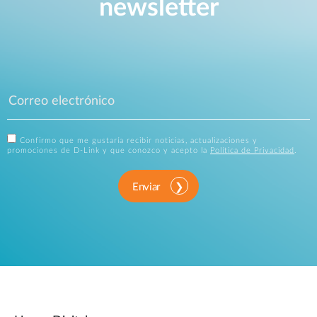
newsletter
Confirmo que me gustaría recibir noticias, actualizaciones y
promociones de D-Link y que conozco y acepto la
Política de Privacidad
.
Enviar