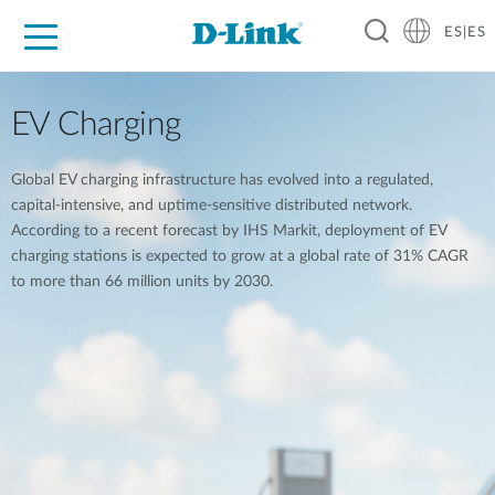
ES|ES
Hogar Digital
Empresas
Industria
Soporte
Resources
Partners
EV Charging
Global EV charging infrastructure has evolved into a regulated,
capital-intensive, and uptime-sensitive distributed network.
According to a recent forecast by IHS Markit, deployment of EV
charging stations is expected to grow at a global rate of 31% CAGR
to more than 66 million units by 2030.