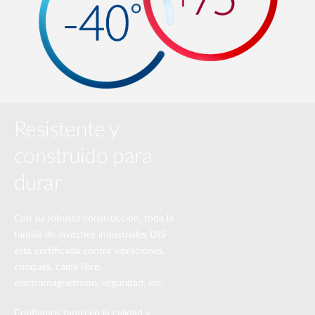
Resistente y
construido para
durar
Con su robusta construcción, toda la
familia de switches industriales DIS
está certificada contra vibraciones,
choques, caída libre,
electromagnetismo, seguridad, etc.
Confiamos tanto en la calidad y