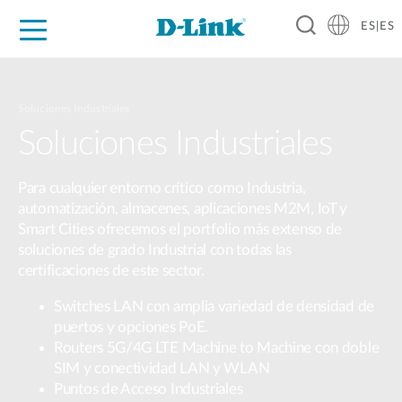
ES|ES
Hogar Digital
Empresas
Industria
Soporte
Resources
Partners
Soluciones Industriales
Soluciones Industriales
Para cualquier entorno crítico como Industria,
automatización, almacenes, aplicaciones M2M, IoT y
Smart Cities ofrecemos el portfolio más extenso de
soluciones de grado Industrial con todas las
certificaciones de este sector.
Switches LAN con amplia variedad de densidad de
puertos y opciones PoE.
Routers 5G/4G LTE Machine to Machine con doble
SIM y conectividad LAN y WLAN
Puntos de Acceso Industriales