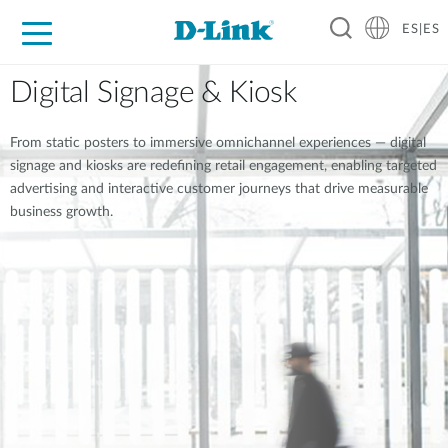
ES|ES
Hogar Digital
Empresas
Industria
Soporte
Resources
Partners
Digital Signage & Kiosk
From static posters to immersive omnichannel experiences — digital
signage and kiosks are redefining retail engagement, enabling targeted
advertising and interactive customer journeys that drive measurable
business growth.