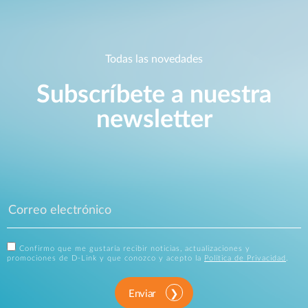
Todas las novedades
Subscríbete a nuestra
newsletter
Confirmo que me gustaría recibir noticias, actualizaciones y
promociones de D-Link y que conozco y acepto la
Política de Privacidad
.
Enviar