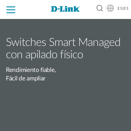
ES|ES
Hogar Digital
Empresas
Industria
Soporte
Resources
Partners
Switches Smart Managed
con apilado físico
Rendimiento fiable,
Fácil de ampliar