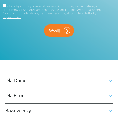
Chciałbym otrzymywać aktualności, informacje o aktualizacjach
produktów oraz materiały promocyjne od D-Link. Wypełniając ten
formularz, potwierdzasz, że rozumiesz i zgadzasz się z
Polityką
Prywatności
.
Wyślij
Dla Domu
Dla Firm
Baza wiedzy