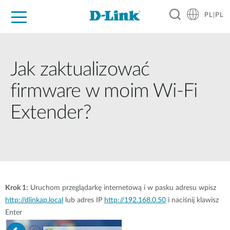
PL|PL
Dla Domu
Dla Firm
Dla Przemysłu
Gdzie Kupić
Wsparcie
Materiały
Partnerzy
Jak zaktualizować
firmware w moim Wi-Fi
Extender?
Krok 1:
Uruchom przeglądarkę internetową i w pasku adresu wpisz
http://dlinkap.local
lub adres IP
http://192.168.0.50
i naciśnij klawisz
Enter