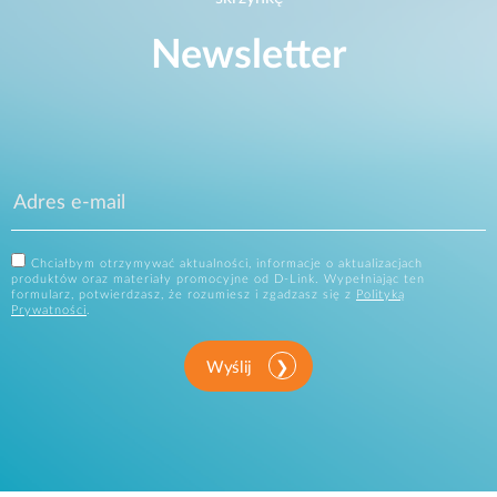
Newsletter
Chciałbym otrzymywać aktualności, informacje o aktualizacjach
produktów oraz materiały promocyjne od D-Link. Wypełniając ten
formularz, potwierdzasz, że rozumiesz i zgadzasz się z
Polityką
Prywatności
.
Wyślij