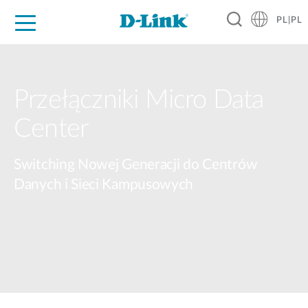
PL|PL
Dla Domu
Dla Firm
Dla Przemysłu
Gdzie Kupić
Wsparcie
Materiały
Partnerzy
Przełączniki Micro Data
Center
Switching Nowej Generacji do Centrów
Danych i Sieci Kampusowych