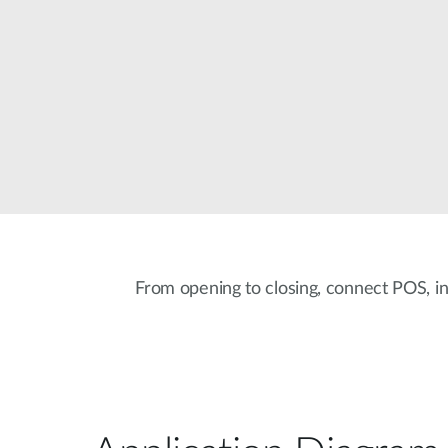
Przełączniki
niezarządzalne
Przełączniki
PoE
Akcesoria
Zarządzanie
Gdzie kupić
Media
Chmurowe
konwertery
systemy
zarządzania
Moduły
światłowodowe
Kontrolery
sieciowe
Kable DAC
From opening to closing, connect POS, i
Adaptery
PoE