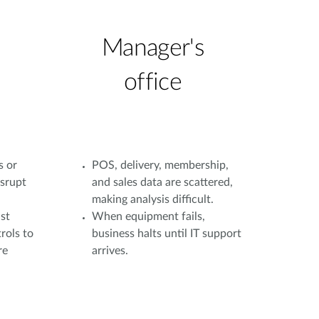
Manager's
office
s or
POS, delivery, membership,
isrupt
and sales data are scattered,
making analysis difficult.
st
When equipment fails,
rols to
business halts until IT support
re
arrives.