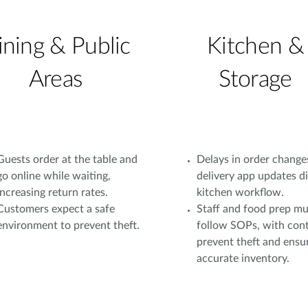
ining & Public
Kitchen &
Areas
Storage
Guests order at the table and
Delays in order change
go online while waiting,
delivery app updates d
increasing return rates.
kitchen workflow.
Customers expect a safe
Staff and food prep mu
environment to prevent theft.
follow SOPs, with cont
prevent theft and ensu
accurate inventory.