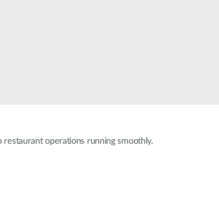
Monitoring
miejski
Automatyzacja
budynków
Inteligentne
słupy
miejskie
 restaurant operations running smoothly.