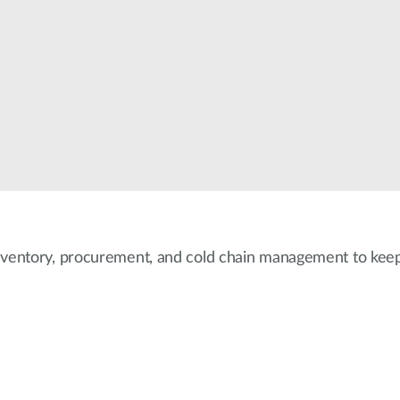
Łączność w
pojazdach
nventory, procurement, and cold chain management to keep