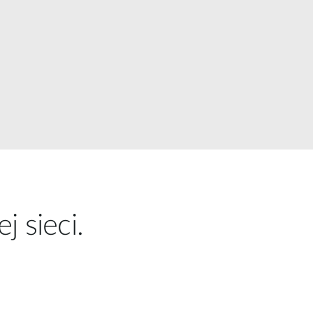
Łączność w
pojazdach
j sieci.