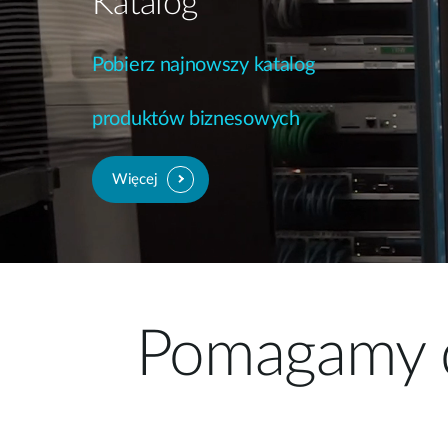
Katalog
Pobierz najnowszy katalog
produktów biznesowych
Więcej
Pomagamy d