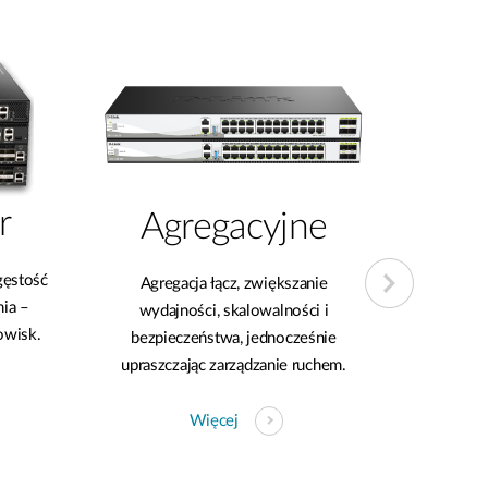
r
Agregacyjne
gęstość
Agregacja łącz, zwiększanie
Łatwe 
nia –
wydajności, skalowalności i
i
owisk.
bezpieczeństwa, jednocześnie
upraszczając zarządzanie ruchem.
Więcej