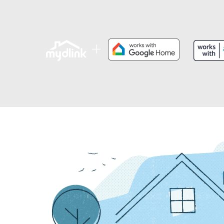
Przełączniki
niezarządzalne
Przełączniki
PoE
Akcesoria
Zarządzanie
Gdzie kupić
Media
Chmurowe
konwertery
systemy
zarządzania
Moduły
światłowodowe
Kontrolery
sieciowe
Kable DAC
Adaptery
PoE