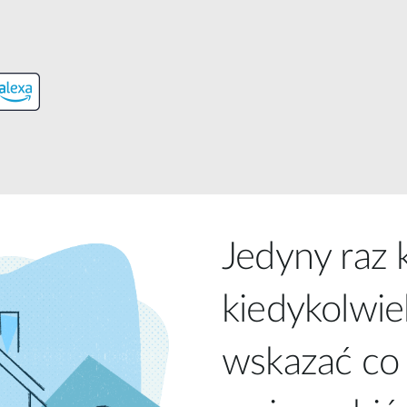
Łączność w
pojazdach
Jedyny raz 
kiedykolwie
wskazać co