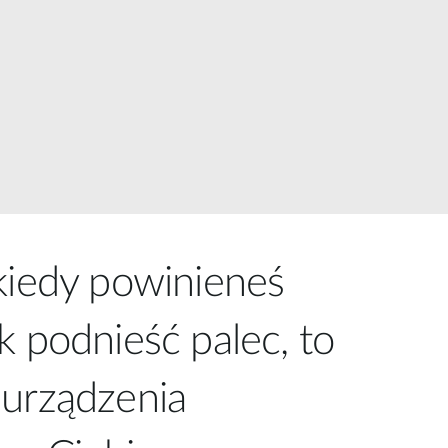
Monitoring
miejski
Automatyzacja
budynków
Inteligentne
słupy
miejskie
kiedy powinieneś
k podnieść palec, to
 urządzenia