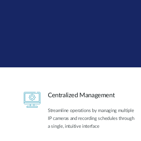
Przełączniki
niezarządzalne
Przełączniki
PoE
Akcesoria
Zarządzanie
Gdzie kupić
Media
Chmurowe
konwertery
systemy
zarządzania
Moduły
światłowodowe
Kontrolery
sieciowe
Kable DAC
Centralized Management
Adaptery
PoE
Streamline operations by managing multiple
IP cameras and recording schedules through
a single, intuitive interface