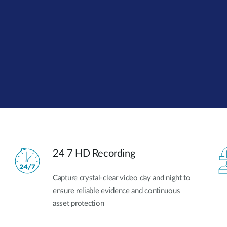
Łączność w
pojazdach
24 7 HD Recording
Capture crystal-clear video day and night to
ensure reliable evidence and continuous
asset protection