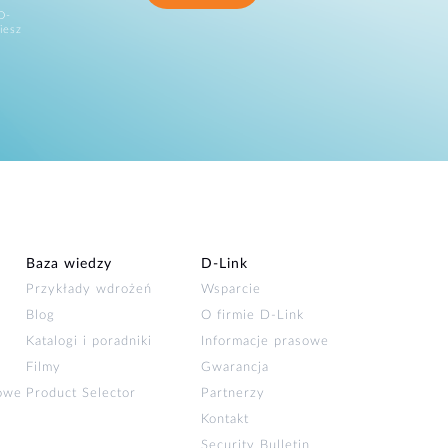
D-
iesz
Baza wiedzy
D‑Link
Przykłady wdrożeń
Wsparcie
Blog
O firmie D‑Link
Katalogi i poradniki
Informacje prasowe
Filmy
Gwarancja
łowe
Product Selector
Partnerzy
Kontakt
Security Bulletin