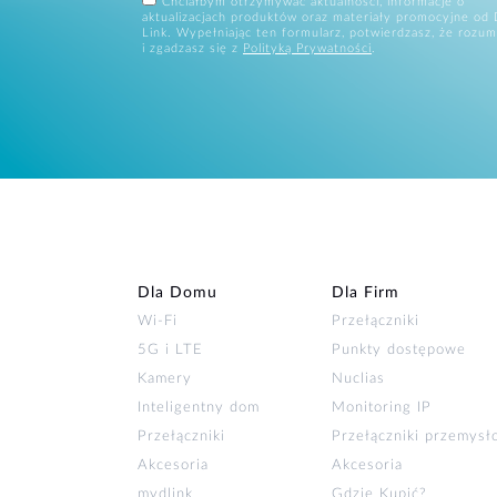
Chciałbym otrzymywać aktualności, informacje o
aktualizacjach produktów oraz materiały promocyjne od 
Link. Wypełniając ten formularz, potwierdzasz, że rozum
i zgadzasz się z
Polityką Prywatności
.
Dla Domu
Dla Firm
Wi‑Fi
Przełączniki
5G i LTE
Punkty dostępowe
Kamery
Nuclias
Inteligentny dom
Monitoring IP
Przełączniki
Przełączniki przemys
Akcesoria
Akcesoria
mydlink
Gdzie Kupić?