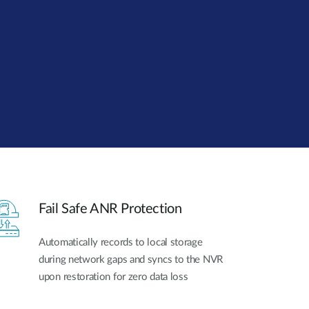
Monitoring
miejski
Automatyzacja
budynków
Inteligentne
słupy
miejskie
Fail Safe ANR Protection
Automatically records to local storage
during network gaps and syncs to the NVR
upon restoration for zero data loss