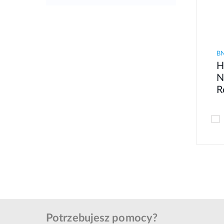
B
H
N
R
Potrzebujesz pomocy?