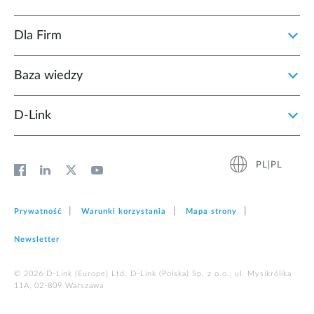
Dla Firm
Baza wiedzy
D‑Link
PL|PL
Prywatność
Warunki korzystania
Mapa strony
Newsletter
© 2026 D‑Link (Europe) Ltd. D-Link (Polska) Sp. z o.o., ul. Mysikrólika
11A, 02-809 Warszawa