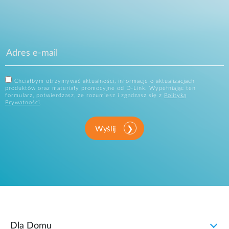
Chciałbym otrzymywać aktualności, informacje o aktualizacjach
produktów oraz materiały promocyjne od D-Link. Wypełniając ten
formularz, potwierdzasz, że rozumiesz i zgadzasz się z
Polityką
Prywatności
.
Wyślij
Dla Domu