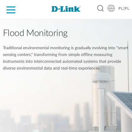
PL|PL
Dla Domu
Dla Firm
Dla Przemysłu
Gdzie Kupić
Wsparcie
Materiały
Partnerzy
Flood Monitoring
Traditional environmental monitoring is gradually evolving into "smart
sensing centers," transforming from simple offline measuring
instruments into interconnected automated systems that provide
diverse environmental data and real-time experiences.