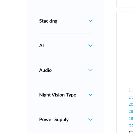
Stacking
AI
Audio
DG
Night Vision Type
DG
20
28
28
Power Supply
DG