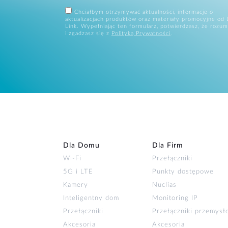
Chciałbym otrzymywać aktualności, informacje o
aktualizacjach produktów oraz materiały promocyjne od 
Link. Wypełniając ten formularz, potwierdzasz, że rozum
i zgadzasz się z
Polityką Prywatności
.
Dla Domu
Dla Firm
Wi‑Fi
Przełączniki
5G i LTE
Punkty dostępowe
Kamery
Nuclias
Inteligentny dom
Monitoring IP
Przełączniki
Przełączniki przemys
Akcesoria
Akcesoria