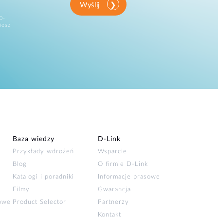
Wyślij
D-
iesz
Baza wiedzy
D‑Link
Przykłady wdrożeń
Wsparcie
Blog
O firmie D‑Link
Katalogi i poradniki
Informacje prasowe
Filmy
Gwarancja
łowe
Product Selector
Partnerzy
Kontakt