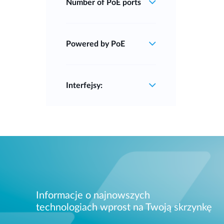
Number of PoE ports
Powered by PoE
Interfejsy:
Informacje o najnowszych
technologiach wprost na Twoją skrzynkę