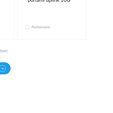
portami uplink 10G
Porównanie
dzeń