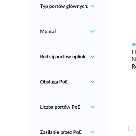
Typ portów głównych:
Montaż
B
H
Rodzaj portów uplink
N
R
Obsługa PoE
Liczba portów PoE
Zasilanie przez PoE