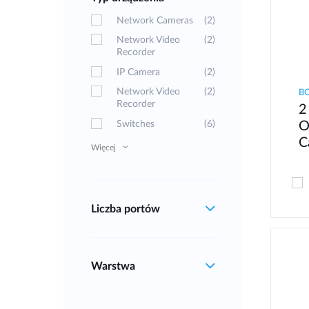
Network Cameras
(2)
Network Video
(2)
Recorder
IP Camera
(2)
Network Video
(2)
B
Recorder
2
Switches
(6)
O
C
Więcej
Liczba portów
Warstwa