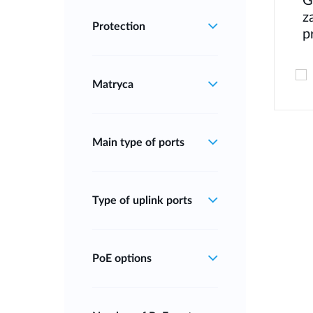
G
z
Protection
p
Matryca
Main type of ports
Type of uplink ports
PoE options