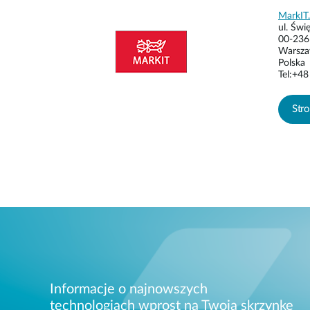
MarkIT.
ul. Świ
00‑236
Warsz
Polska
Tel:+4
CDR
Str
Str
Cyberba
Str
Informacje o najnowszych
technologiach wprost na Twoją skrzynkę