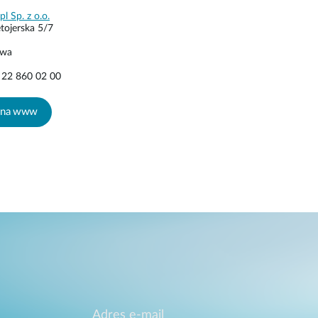
pl Sp. z o.o.
ętojerska 5/7
awa
Company name
8 22 860 02 00
ona www
Country
ona www
Message
jt
ona www
I understand and agree to D-Link's Privacy Policy.