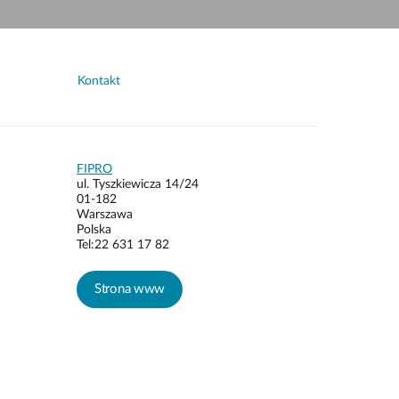
Monitoring
miejski
Automatyzacja
budynków
Kontakt
Inteligentne
słupy
miejskie
FIPRO
Ultrak Security Systems
ul. Tyszkiewicza 14/24
01‑182
Strona www
Warszawa
Polska
Tel:22 631 17 82
Strona www
Allnet
Strona www