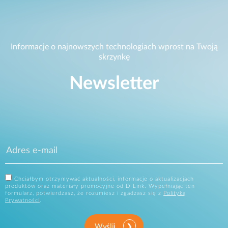
Informacje o najnowszych technologiach wprost na Twoją
skrzynkę
Newsletter
Chciałbym otrzymywać aktualności, informacje o aktualizacjach
produktów oraz materiały promocyjne od D-Link. Wypełniając ten
formularz, potwierdzasz, że rozumiesz i zgadzasz się z
Polityką
Prywatności
.
Wyślij