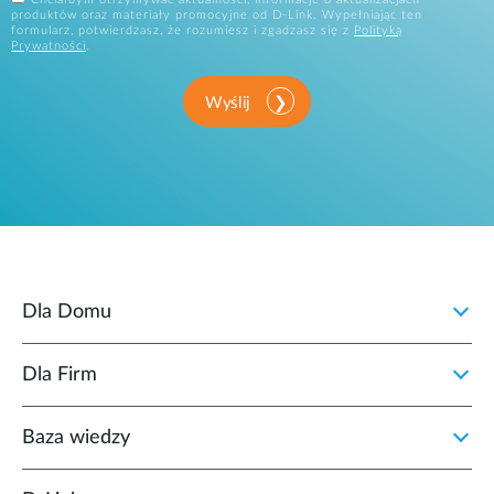
produktów oraz materiały promocyjne od D-Link. Wypełniając ten
formularz, potwierdzasz, że rozumiesz i zgadzasz się z
Polityką
Prywatności
.
Wyślij
Dla Domu
Dla Firm
Baza wiedzy