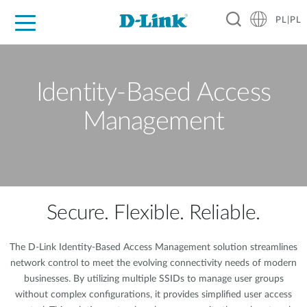
PL|PL
Dla Domu
Dla Firm
Dla Przemysłu
Gdzie Kupić
Wsparcie
Materiały
Partnerzy
Identity-Based Access
Management
Secure. Flexible. Reliable.
The D-Link Identity-Based Access Management solution streamlines
network control to meet the evolving connectivity needs of modern
businesses. By utilizing multiple SSIDs to manage user groups
without complex configurations, it provides simplified user access