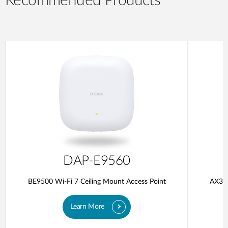
Recommended Products
DAP-E9560
BE9500 Wi-Fi 7 Ceiling Mount Access Point
AX300
Learn More