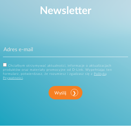
Newsletter
Chciałbym otrzymywać aktualności, informacje o aktualizacjach
produktów oraz materiały promocyjne od D-Link. Wypełniając ten
formularz, potwierdzasz, że rozumiesz i zgadzasz się z
Polityką
Prywatności
.
Wyślij