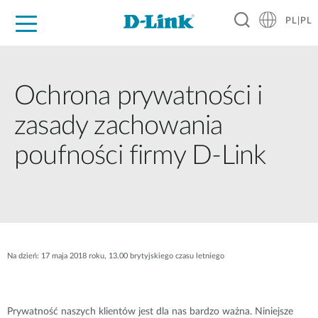
PL|PL
Dla Domu
Dla Firm
Dla Przemysłu
Gdzie Kupić
Wsparcie
Materiały
Partnerzy
Ochrona prywatności i
zasady zachowania
poufności firmy D-Link
Na dzień: 17 maja 2018 roku, 13.00 brytyjskiego czasu letniego
Prywatność naszych klientów jest dla nas bardzo ważna. Niniejsze