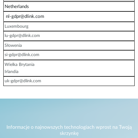
Netherlands
nl-gdpr@dlink.com
Luxembourg
lu-gdpr@dlink.com
Słowenia
si-gdpr@dlink.com
Wielka Brytania
Irlandia
uk-gdpr@dlink.com
Informacje o najnowszych technologiach wprost na Twoją
skrzynkę