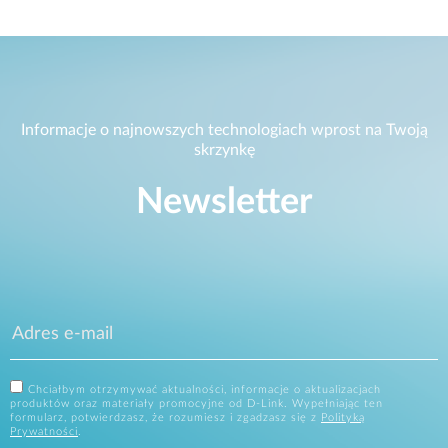
Informacje o najnowszych technologiach wprost na Twoją
skrzynkę
Newsletter
Chciałbym otrzymywać aktualności, informacje o aktualizacjach
produktów oraz materiały promocyjne od D-Link. Wypełniając ten
formularz, potwierdzasz, że rozumiesz i zgadzasz się z
Polityką
Prywatności
.