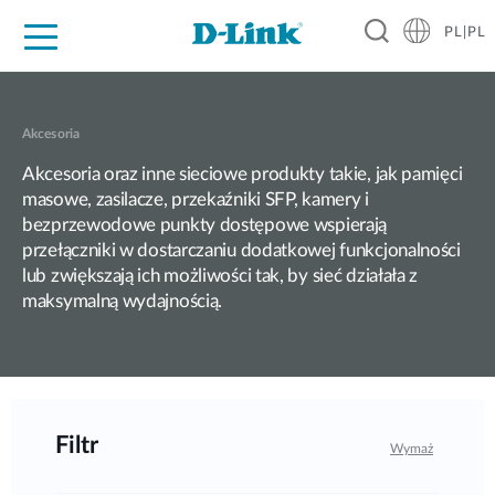
PL|PL
Dla Domu
Dla Firm
Dla Przemysłu
Gdzie Kupić
Wsparcie
Materiały
Partnerzy
Akcesoria
Akcesoria oraz inne sieciowe produkty takie, jak pamięci
masowe, zasilacze, przekaźniki SFP, kamery i
bezprzewodowe punkty dostępowe wspierają
przełączniki w dostarczaniu dodatkowej funkcjonalności
lub zwiększają ich możliwości tak, by sieć działała z
maksymalną wydajnością.
Filtr
Wymaż