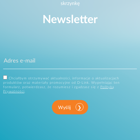
skrzynkę
Newsletter
Chciałbym otrzymywać aktualności, informacje o aktualizacjach
produktów oraz materiały promocyjne od D-Link. Wypełniając ten
formularz, potwierdzasz, że rozumiesz i zgadzasz się z
Polityką
Prywatności
.
Wyślij