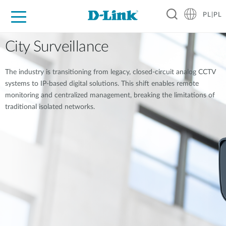
PL|PL
Dla Domu
Dla Firm
Dla Przemysłu
Gdzie Kupić
Wsparcie
Materiały
Partnerzy
City Surveillance
The industry is transitioning from legacy, closed-circuit analog CCTV
systems to IP-based digital solutions. This shift enables remote
monitoring and centralized management, breaking the limitations of
traditional isolated networks.