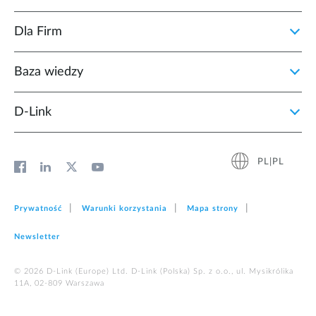
Dla Firm
Baza wiedzy
D‑Link
PL|PL
Prywatność
Warunki korzystania
Mapa strony
Newsletter
© 2026 D‑Link (Europe) Ltd. D-Link (Polska) Sp. z o.o., ul. Mysikrólika
11A, 02-809 Warszawa