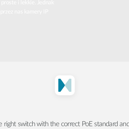
proste i lekkie. Jednak
Łączność w
pojazdach
przez nas kamery IP
e right switch with the correct PoE standard a