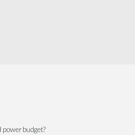
Monitoring
miejski
Automatyzacja
budynków
Inteligentne
słupy
miejskie
nd power budget?