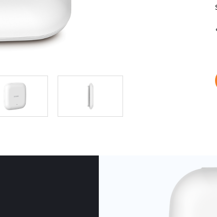
Łączność w
pojazdach