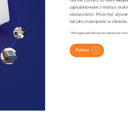
Nuclias Connect to nasze
bezpła
zaprojektowane z myślą o skalo
elastyczności. Może być używan
lub jako rozwiązanie w chmurze.
*Wymagana aktualizacja do najnowszej wers
Pobierz