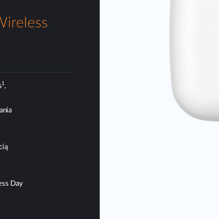
ireless
1
s
,
ania
cią
ness Day