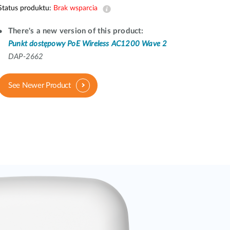
Monitoring
Status produktu:
Brak wsparcia
miejski
There's a new version of this product:
Automatyzacja
Punkt dostępowy PoE Wireless AC1200 Wave 2
budynków
DAP-2662
Inteligentne
słupy
miejskie
See Newer Product