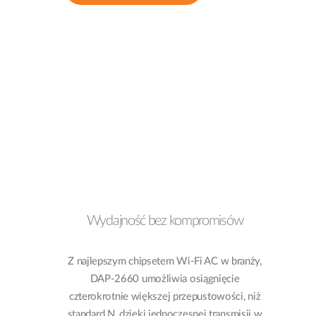
Wydajność bez kompromisów
Z najlepszym chipsetem Wi-Fi AC w branży,
DAP-2660 umożliwia osiągnięcie
czterokrotnie większej przepustowości, niż
standard N, dzięki jednoczesnej transmisji w