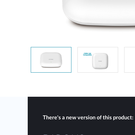
Przełączniki
niezarządzalne
Przełączniki
PoE
Akcesoria
Zarządzanie
Gdzie kupić
Media
Chmurowe
konwertery
systemy
zarządzania
Moduły
światłowodowe
Kontrolery
sieciowe
Kable DAC
Adaptery
PoE
There's a new version of this product: