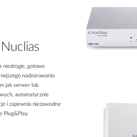
 Nuclias
niedrogie, gotowe
óźniejszego nadzorowania
m jak serwer lub
wych, automatycznie
cje i zapewnia niezawodne
e Plug&Play.