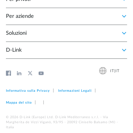
Per aziende
Soluzioni
D‑Link
IT|IT
Informativa sulla Privacy
Informazioni Legali
Mappa del sito
© 2026 D‑Link (Europe) Ltd. D-Link Mediterraneo s.r.l. - Via
Margherita de Vizzi Viganò, 93/95 - 20092 Cinisello Balsamo (MI) -
Italia