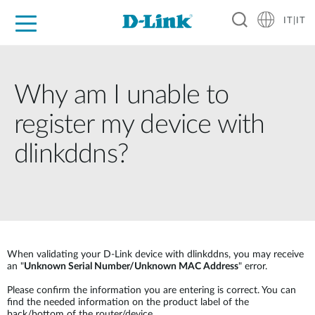
IT|IT
Per privati
Per aziende
Per industrie
Dove Acquistare
Supporto
Risorse
Partner
Why am I unable to
register my device with
dlinkddns?
When validating your D-Link device with dlinkddns, you may receive
an "
Unknown Serial Number/Unknown MAC Address
" error.
Please confirm the information you are entering is correct. You can
find the needed information on the product label of the
back/bottom of the router/device.