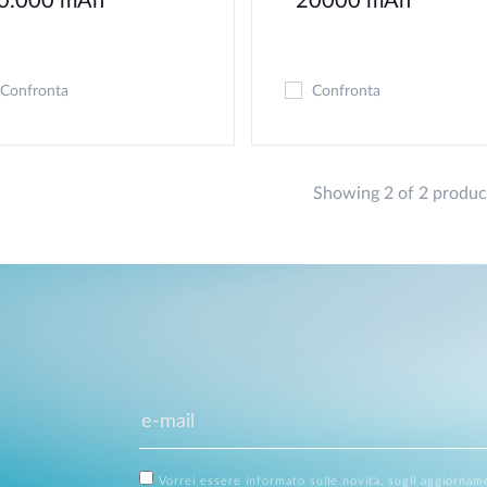
0.000 mAh
20000 mAh
Confronta
Confronta
Showing 2 of 2 produc
Vorrei essere informato sulle novità, sugli aggiornam