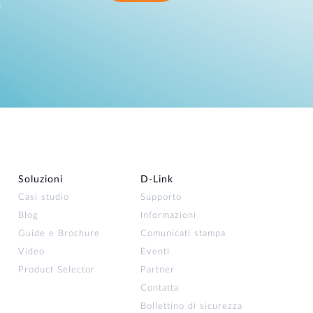
o
Soluzioni
D‑Link
Casi studio
Supporto
Blog
Informazioni
Guide e Brochure
Comunicati stampa
Video
Eventi
Product Selector
Partner
Contatta
Bollettino di sicurezza