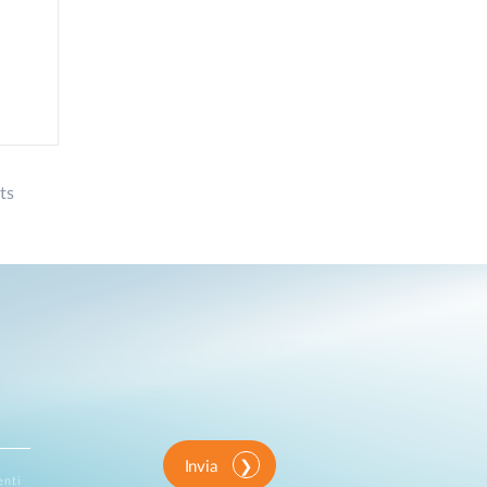
ts
Invia
enti