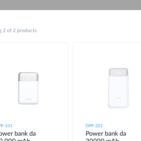
Reti a bordo
veicolo
 2 of 2 products
PP-101
DPP-201
ower bank da
Power bank da