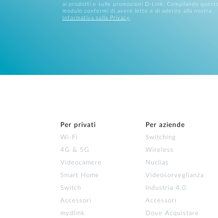
ai prodotti e sulle promozioni D-Link. Compilando quest
modulo confermi di avere letto e di aderire alla nostra
Informativa sulla Privacy
.
Per privati
Per aziende
Wi‑Fi
Switching
4G & 5G
Wireless
Videocamere
Nuclias
Smart Home
Videosorveglianza
Switch
Industria 4.0
Accessori
Accessori
mydlink
Dove Acquistare