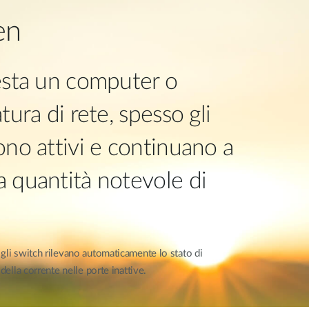
en
esta un computer o
ura di rete, spesso gli
no attivi e continuano a
 quantità notevole di
gli switch rilevano automaticamente lo stato di
della corrente nelle porte inattive.