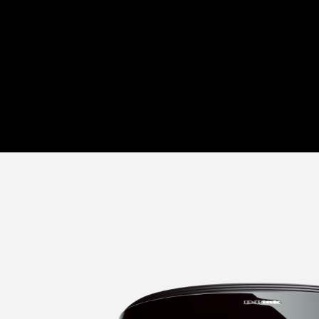
domestica
Switches
Switches
non gestiti
Switches
PoE
Accessori
Gestione
Dove
Comprare
Media
Gestione
Convertitori
Network in
Cloud
Fibra Attiva
Network
Direct
Controllers
Attach
Cables
Adattatori
PoE