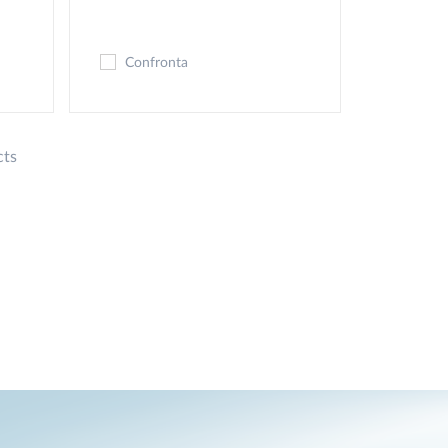
Confronta
cts