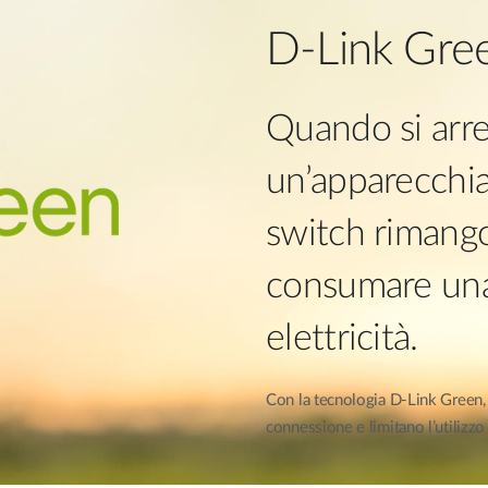
D-Link Gre
Quando si arr
un’apparecchiat
switch rimango
consumare una
elettricità.
Con la tecnologia D-Link Green, 
connessione e limitano l’utilizzo 