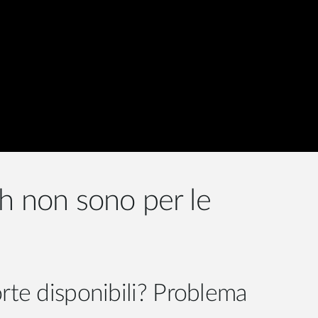
Videosorveglianza
cittadina
Smart
Building
Smart Pole
ch non sono per le
rte disponibili? Problema