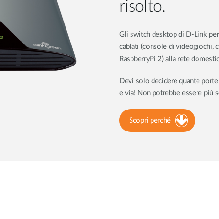
risolto.
Gli switch desktop di D-Link pe
cablati (console di videogiochi, 
RaspberryPi 2) alla rete domestic
Devi solo decidere quante porte e
e via! Non potrebbe essere più s
Scopri perché