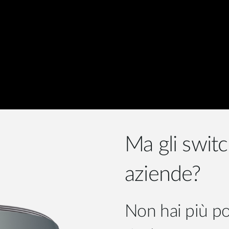
Reti a bordo
veicolo
Ma gli swit
aziende?
Non hai più po