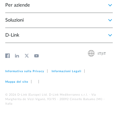
Per aziende
Soluzioni
D‑Link
IT|IT
Informativa sulla Privacy
Informazioni Legali
Mappa del sito
© 2026 D‑Link (Europe) Ltd. D-Link Mediterraneo s.r.l. - Via
Margherita de Vizzi Viganò, 93/95 - 20092 Cinisello Balsamo (MI) -
Italia