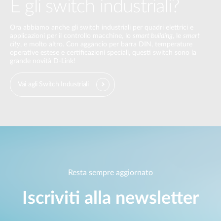
E gli switch industriali?
Ora abbiamo anche gli switch industriali per quadri elettrici e
applicazioni per il controllo macchine, lo
smart building
, le
smart
city
, e molto altro. Con aggancio per barra DIN, temperature
operative estese e certificazioni speciali, questi switch sono la
grande novità D-Link!
Vai agli Switch Industriali
Resta sempre aggiornato
Iscriviti alla newsletter