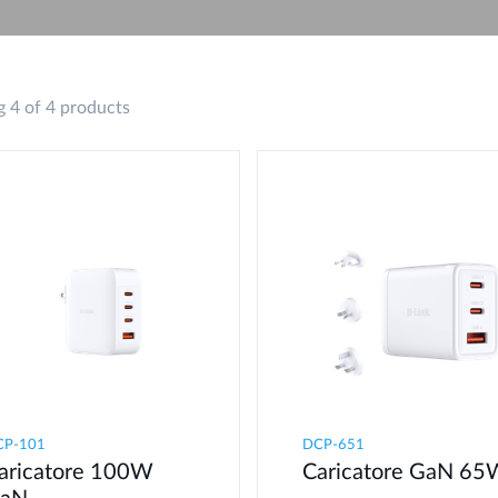
Reti a bordo
veicolo
 4 of 4 products
CP-101
DCP-651
aricatore 100W
Caricatore GaN 65