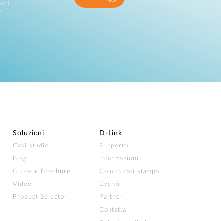
enti
o
Soluzioni
D‑Link
Casi studio
Supporto
Blog
Informazioni
Guide e Brochure
Comunicati stampa
Video
Eventi
Product Selector
Partner
Contatta