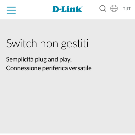
IT|IT
Per privati
Per aziende
Per industrie
Dove Acquistare
Supporto
Risorse
Partner
Switch non gestiti
Semplicità plug and play,
Connessione periferica versatile