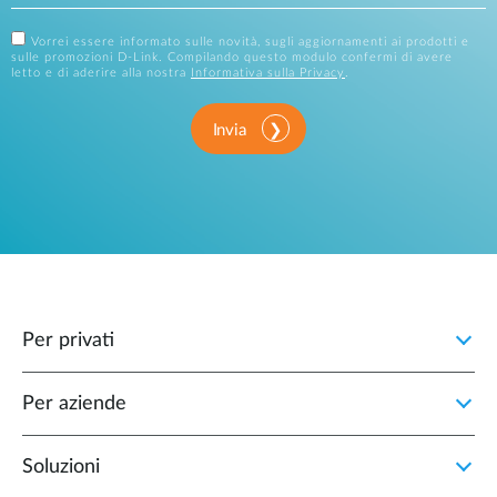
Vorrei essere informato sulle novità, sugli aggiornamenti ai prodotti e
sulle promozioni D-Link. Compilando questo modulo confermi di avere
letto e di aderire alla nostra
Informativa sulla Privacy
.
Invia
Per privati
Per aziende
Soluzioni