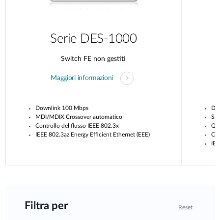
Serie DES-1000
Switch FE non gestiti
Maggiori informazioni
Downlink 100 Mbps
Dow
MDI/MDIX Crossover automatico
Sn
Controllo del flusso IEEE 802.3x
Qua
IEEE 802.3az Energy Efficient Ethernet (EEE)
Con
IEE
Filtra per
Reset