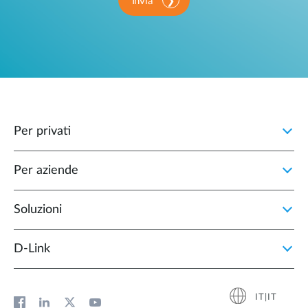
Invia
Per privati
Per aziende
Soluzioni
D‑Link
IT|IT