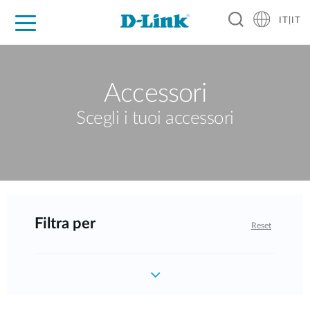
IT|IT
Per privati
Per aziende
Per industrie
Dove Acquistare
Supporto
Risorse
Partner
Accessori
Scegli i tuoi accessori
Filtra per
Reset