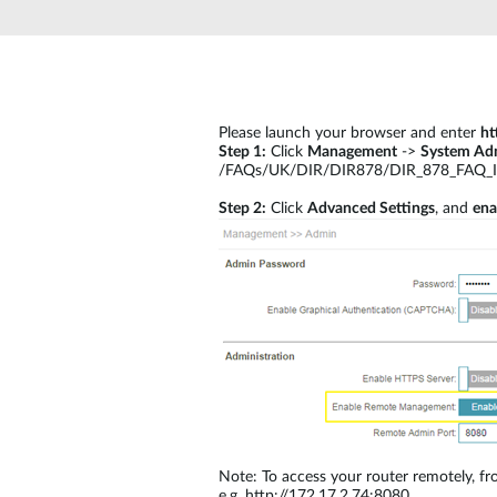
Switches
Switches
non gestiti
Switches
PoE
Please launch your browser and enter
ht
Step 1:
Click
Management
->
System Ad
/FAQs/UK/DIR/DIR878/DIR_878_FAQ_
Accessori
Gestione
Dove
Step 2:
Click
Advanced Settings
, and
ena
Comprare
Media
Gestione
Convertitori
Network in
Cloud
Fibra Attiva
Network
Direct
Controllers
Attach
Cables
Adattatori
PoE
Note: To access your router remotely, 
e.g. http://172.17.2.74:8080