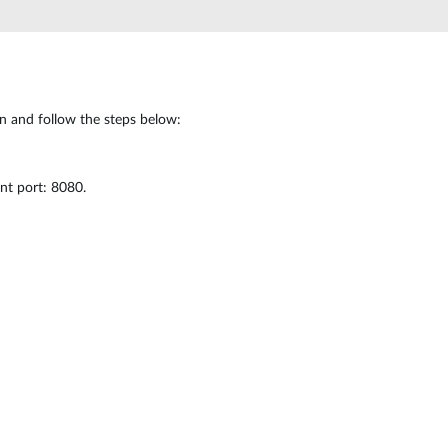
Videosorveglianza
cittadina
Smart
Building
in and follow the steps below:
Smart Pole
nt port: 8080.