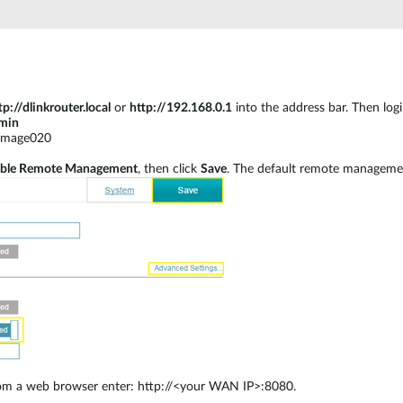
Reti a bordo
veicolo
tp://dlinkrouter.local
or
http://192.168.0.1
into the address bar. Then log
min
Image020
ble Remote Management
, then click
Save
. The default remote manageme
from a web browser enter: http://<your WAN IP>:8080.