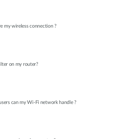
re my wireless connection ?
ilter on my router?
sers can my Wi-Fi network handle ?