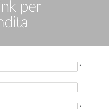
ink per
ndita