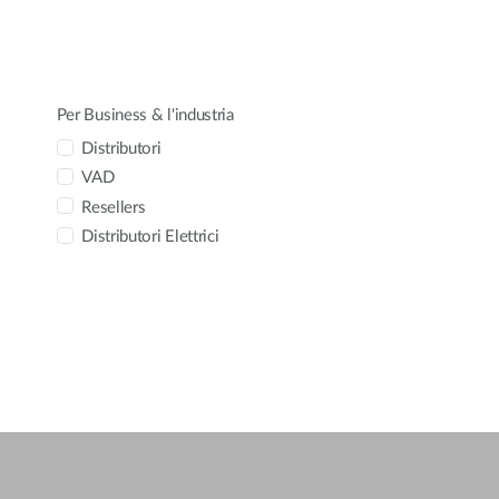
Telemetria
Reti a
bordo
veicolo
Per Business & l'industria
Distributori
VAD
Resellers
Distributori Elettrici