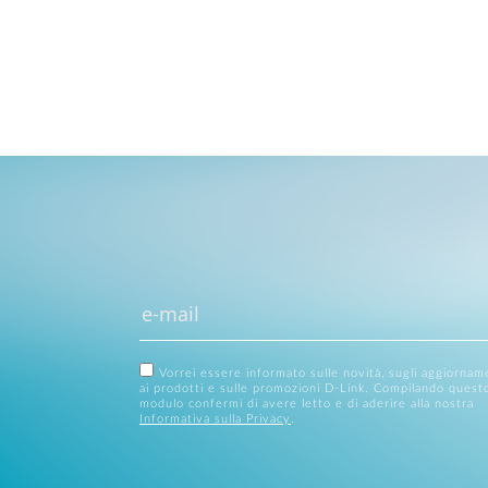
Vorrei essere informato sulle novità, sugli aggiornam
ai prodotti e sulle promozioni D-Link. Compilando quest
modulo confermi di avere letto e di aderire alla nostra
Informativa sulla Privacy
.