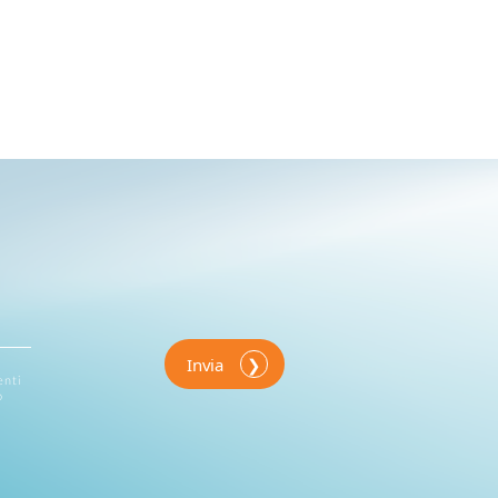
Invia
enti
o