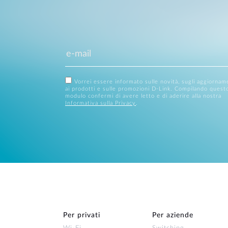
Vorrei essere informato sulle novità, sugli aggiornam
ai prodotti e sulle promozioni D-Link. Compilando quest
modulo confermi di avere letto e di aderire alla nostra
Informativa sulla Privacy
.
Per privati
Per aziende