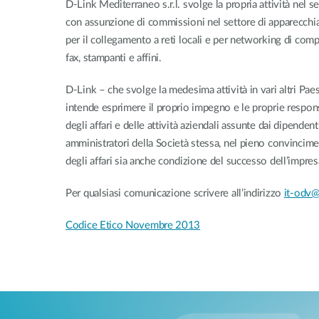
D-Link Mediterraneo s.r.l. svolge la propria attività nel s
Switches
con assunzione di commissioni nel settore di apparecchia
Switches
per il collegamento a reti locali e per networking di comp
non gestiti
fax, stampanti e affini.
Switches
PoE
D-Link – che svolge la medesima attività in vari altri Pae
intende esprimere il proprio impegno e le proprie respons
degli affari e delle attività aziendali assunte dai dipendenti
Accessori
Gestione
Dove
Comprare
amministratori della Società stessa, nel pieno convincime
Media
Gestione
degli affari sia anche condizione del successo dell’impres
Convertitori
Network in
Cloud
Fibra Attiva
Per qualsiasi comunicazione scrivere all’indirizzo
it-odv@
Network
Direct
Controllers
Attach
Codice Etico Novembre 2013
Cables
Adattatori
PoE