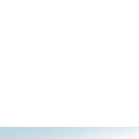
Videosorveglianza
cittadina
Smart
Building
Smart Pole