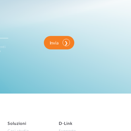
Invia
enti
o
Soluzioni
D‑Link