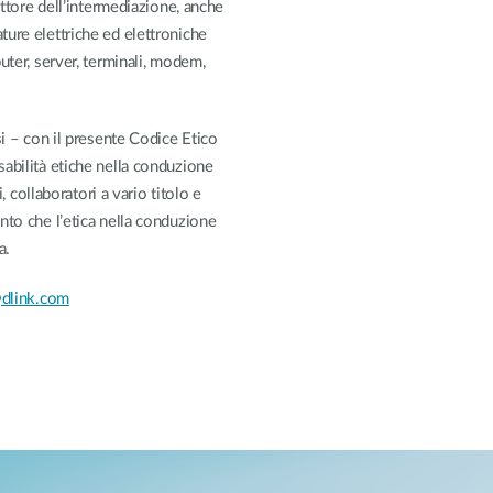
Reti a bordo
ettore dell’intermediazione, anche
veicolo
ture elettriche ed elettroniche
uter, server, terminali, modem,
si – con il presente Codice Etico
abilità etiche nella conduzione
, collaboratori a vario titolo e
nto che l’etica nella conduzione
a.
dlink.com