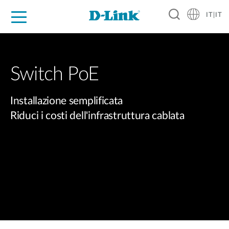
IT|IT
Per privati
Per aziende
Per industrie
Dove Acquistare
Supporto
Risorse
Partner
Switch PoE​
Installazione semplificata
Riduci i costi dell'infrastruttura cablata