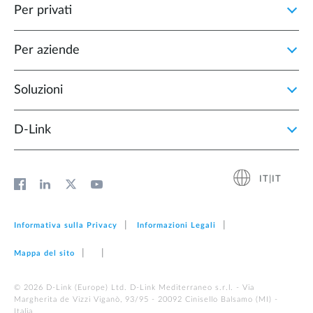
Per privati
Per aziende
Soluzioni
D‑Link
IT|IT
Informativa sulla Privacy
Informazioni Legali
Mappa del sito
© 2026 D‑Link (Europe) Ltd. D-Link Mediterraneo s.r.l. - Via
Margherita de Vizzi Viganò, 93/95 - 20092 Cinisello Balsamo (MI) -
Italia