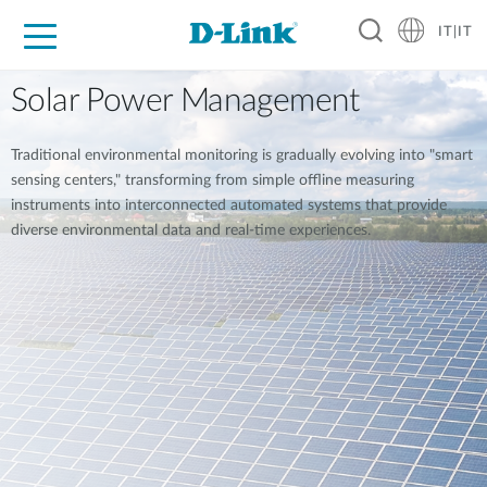
IT|IT
Per privati
Per aziende
Per industrie
Dove Acquistare
Supporto
Risorse
Partner
Solar Power Management
Traditional environmental monitoring is gradually evolving into "smart
sensing centers," transforming from simple offline measuring
instruments into interconnected automated systems that provide
diverse environmental data and real-time experiences.