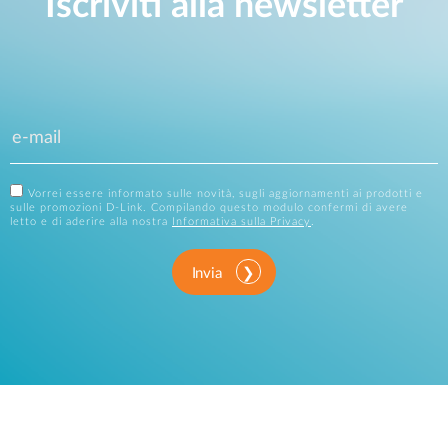
Iscriviti alla newsletter
Vorrei essere informato sulle novità, sugli aggiornamenti ai prodotti e
sulle promozioni D-Link. Compilando questo modulo confermi di avere
letto e di aderire alla nostra
Informativa sulla Privacy
.
Invia