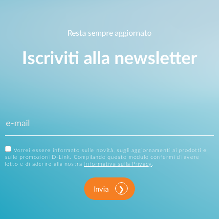
Resta sempre aggiornato
Iscriviti alla newsletter
Vorrei essere informato sulle novità, sugli aggiornamenti ai prodotti e
sulle promozioni D-Link. Compilando questo modulo confermi di avere
letto e di aderire alla nostra
Informativa sulla Privacy
.
Invia