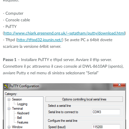
Requisiti:
- Computer
- Console cable
- PuTTY
(
http://www.chiark.greenend.org.uk/~sgtatham/putty/download.html
)
- Tftpd (
http://tftpd32.jounin.net/
) Se avete PC a 64bit dovete
scaricare la versione 64bit server.
Passo 1
– Installare PuTTY e tftpd server. Avviare il tftp server.
Connettere il pc attraverso il cavo console al DWL-8610AP (spento),
avviare Putty e nel menu di sinistra selezionare “Serial”