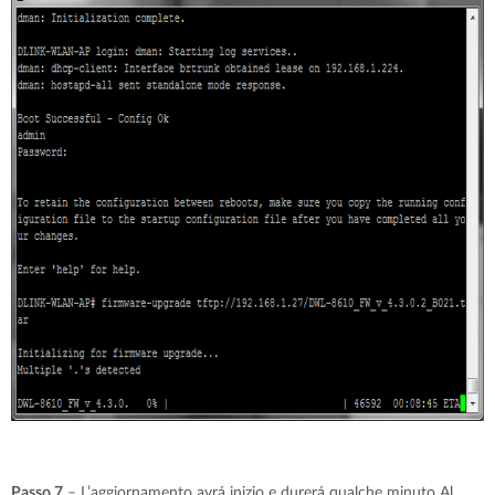
Passo 7
– L’aggiornamento avrá inizio e durerá qualche minuto Al