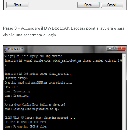
Passo 3
– Accendere il DWL-8610AP. L’access point si avvierá e sará
visibile una schermata di login