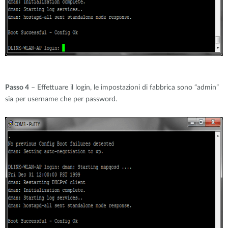
Passo 4
– Effettuare il login, le impostazioni di fabbrica sono “admin”
sia per username che per password.