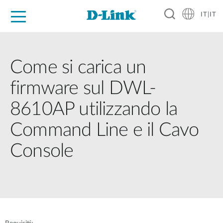
IT|IT
Per privati
Per aziende
Per industrie
Dove Acquistare
Supporto
Risorse
Partner
Come si carica un
firmware sul DWL-
8610AP utilizzando la
Command Line e il Cavo
Console