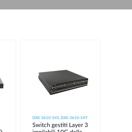
Videosorveglianza
cittadina
Smart
Building
Smart Pole
DXS-3610-54S, DXS-3610-54T
Switch gestiti Layer 3