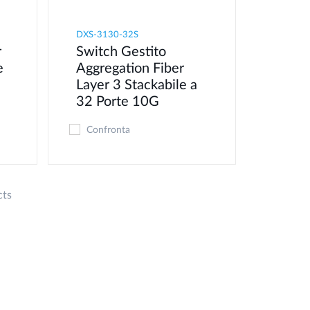
DXS-3130-32S
r
Switch Gestito
e
Aggregation Fiber
Layer 3 Stackabile a
32 Porte 10G
Confronta
cts