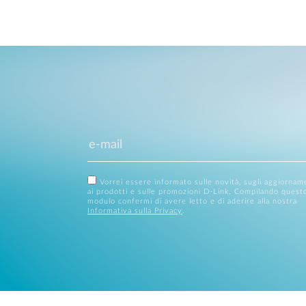
Vorrei essere informato sulle novità, sugli aggiornam
ai prodotti e sulle promozioni D-Link. Compilando quest
modulo confermi di avere letto e di aderire alla nostra
Informativa sulla Privacy
.