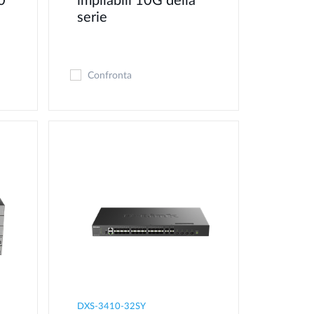
0
impilabili 10G della
serie
Confronta
DXS-3410-32SY