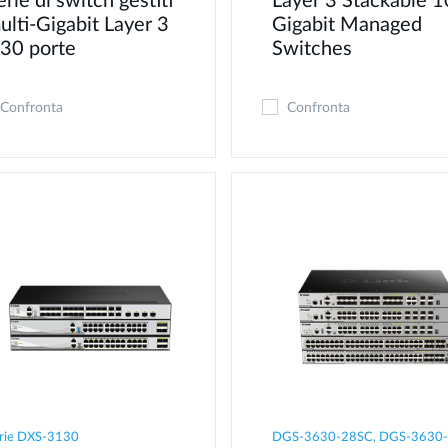
erie di switch gestiti
Layer 3 Stackable 1
ulti-Gigabit Layer 3
Gigabit Managed
 30 porte
Switches
Confronta
Confronta
rie DXS-3130
DGS-3630-28SC, DGS-3630-