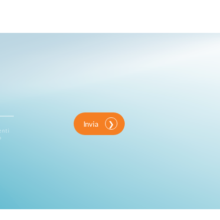
Invia
enti
o