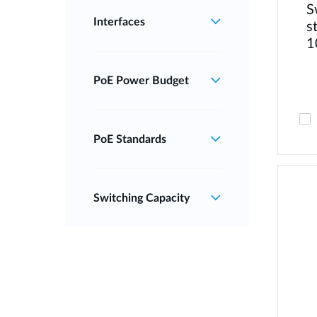
S
Interfaces
s
1
PoE Power Budget
PoE Standards
Switching Capacity