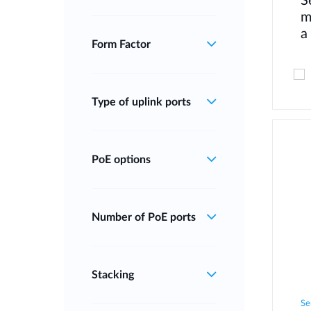
S
m
a
Form Factor
Type of uplink ports
PoE options
Number of PoE ports
Stacking
Se