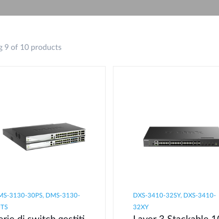
Reti a bordo
veicolo
 9 of 10 products
S-3130-30PS, DMS-3130-
DXS-3410-32SY, DXS-3410-
0TS
32XY