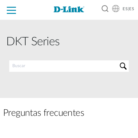
ES|ES
Hogar Digital
Empresas
Industria
Soporte
Resources
Partners
DKT Series
Preguntas frecuentes