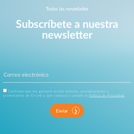
Todas las novedades
Subscríbete a nuestra
newsletter
Confirmo que me gustaría recibir noticias, actualizaciones y
promociones de D-Link y que conozco y acepto la
Política de Privacidad
.
Enviar