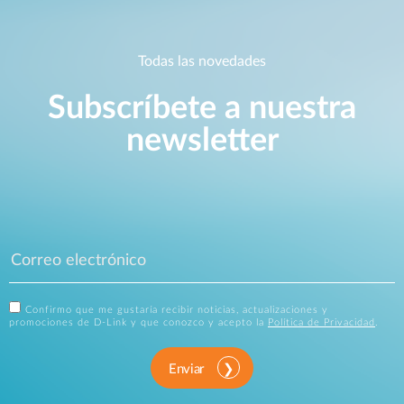
Todas las novedades
Subscríbete a nuestra
newsletter
Confirmo que me gustaría recibir noticias, actualizaciones y
promociones de D-Link y que conozco y acepto la
Política de Privacidad
.
Enviar