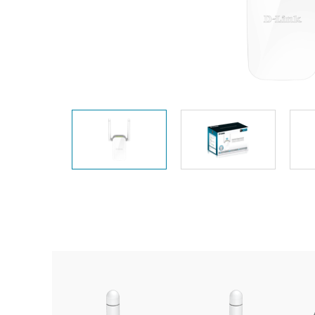
Easy Smart
Switches sin
gestión
Switches
PoE
Accesorios
Gestión
Dónde
Unificada
comprar
Media
Converters
Gestión
Nuclias
Unity Cloud
Transceptores
Cables
Controladoras
Stacking
Nuclias
Connect
Adaptadores
PoE