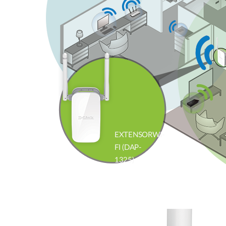
EXTENSORWI-
FI (DAP-
1325)