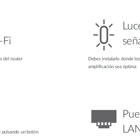
Luc
-Fi
seña
s del router
Debes instalarlo donde tod
amplificación sea óptima
Pue
LA
 pulsando un botón