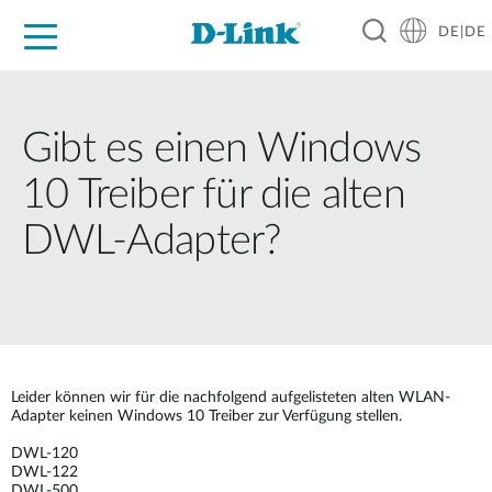
DE|DE
Zuhause
Unternehmen
Industrie
Kaufen
Support
Know-how
Partner
Gibt es einen Windows
10 Treiber für die alten
DWL-Adapter?
Leider können wir für die nachfolgend aufgelisteten alten WLAN-
Adapter keinen Windows 10 Treiber zur Verfügung stellen.
DWL-120
DWL-122
DWL-500