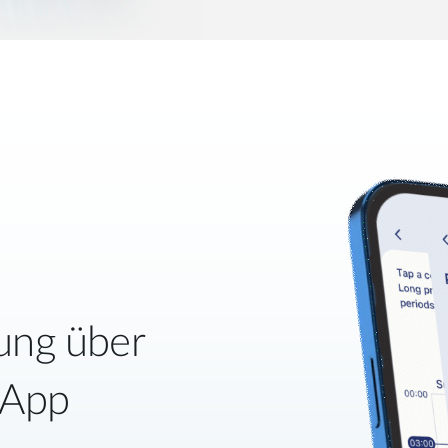
rung über
 App